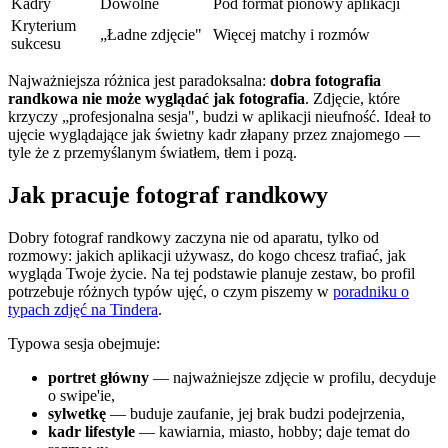
Kadry
Dowolne
Pod format pionowy aplikacji
Kryterium
„Ładne zdjęcie"
Więcej matchy i rozmów
sukcesu
Najważniejsza różnica jest paradoksalna:
dobra fotografia
randkowa nie może wyglądać jak fotografia
. Zdjęcie, które
krzyczy „profesjonalna sesja", budzi w aplikacji nieufność. Ideał to
ujęcie wyglądające jak świetny kadr złapany przez znajomego —
tyle że z przemyślanym światłem, tłem i pozą.
Jak pracuje fotograf randkowy
Dobry fotograf randkowy zaczyna nie od aparatu, tylko od
rozmowy: jakich aplikacji używasz, do kogo chcesz trafiać, jak
wygląda Twoje życie. Na tej podstawie planuje zestaw, bo profil
potrzebuje różnych typów ujęć, o czym piszemy w
poradniku o
typach zdjęć na Tindera
.
Typowa sesja obejmuje:
portret główny
— najważniejsze zdjęcie w profilu, decyduje
o swipe'ie,
sylwetkę
— buduje zaufanie, jej brak budzi podejrzenia,
kadr lifestyle
— kawiarnia, miasto, hobby; daje temat do