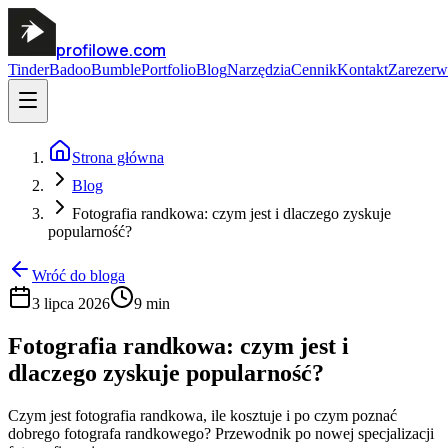
profilowe.com
Tinder
Badoo
Bumble
Portfolio
Blog
Narzędzia
Cennik
Kontakt
Zarezerw
Strona główna
Blog
Fotografia randkowa: czym jest i dlaczego zyskuje
popularność?
Wróć do bloga
3 lipca 2026
9 min
Fotografia randkowa: czym jest i
dlaczego zyskuje popularność?
Czym jest fotografia randkowa, ile kosztuje i po czym poznać
dobrego fotografa randkowego? Przewodnik po nowej specjalizacji