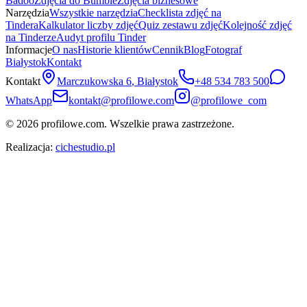
Badoo
Zdjęcia do Bumble
Zdjęcia biznesowe
Narzędzia
Wszystkie narzędzia
Checklista zdjęć na
Tindera
Kalkulator liczby zdjęć
Quiz zestawu zdjęć
Kolejność zdjęć
na Tinderze
Audyt profilu Tinder
Informacje
O nas
Historie klientów
Cennik
Blog
Fotograf
Białystok
Kontakt
Kontakt
Marczukowska 6
,
Białystok
+48 534 783 500
WhatsApp
kontakt@profilowe.com
@profilowe_com
©
2026
profilowe.com. Wszelkie prawa zastrzeżone.
Realizacja:
cichestudio.pl