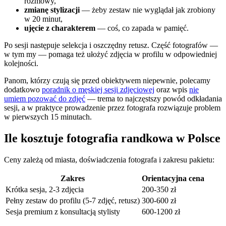
rozmowy,
zmianę stylizacji
— żeby zestaw nie wyglądał jak zrobiony
w 20 minut,
ujęcie z charakterem
— coś, co zapada w pamięć.
Po sesji następuje selekcja i oszczędny retusz. Część fotografów —
w tym my — pomaga też ułożyć zdjęcia w profilu w odpowiedniej
kolejności.
Panom, którzy czują się przed obiektywem niepewnie, polecamy
dodatkowo
poradnik o męskiej sesji zdjęciowej
oraz wpis
nie
umiem pozować do zdjęć
— trema to najczęstszy powód odkładania
sesji, a w praktyce prowadzenie przez fotografa rozwiązuje problem
w pierwszych 15 minutach.
Ile kosztuje fotografia randkowa w Polsce
Ceny zależą od miasta, doświadczenia fotografa i zakresu pakietu:
Zakres
Orientacyjna cena
Krótka sesja, 2-3 zdjęcia
200-350 zł
Pełny zestaw do profilu (5-7 zdjęć, retusz)
300-600 zł
Sesja premium z konsultacją stylisty
600-1200 zł