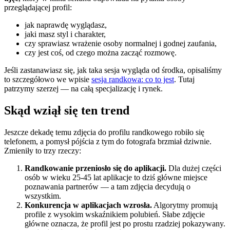
przeglądającej profil:
jak naprawdę wyglądasz,
jaki masz styl i charakter,
czy sprawiasz wrażenie osoby normalnej i godnej zaufania,
czy jest coś, od czego można zacząć rozmowę.
Jeśli zastanawiasz się, jak taka sesja wygląda od środka, opisaliśmy
to szczegółowo we wpisie
sesja randkowa: co to jest
. Tutaj
patrzymy szerzej — na całą specjalizację i rynek.
Skąd wziął się ten trend
Jeszcze dekadę temu zdjęcia do profilu randkowego robiło się
telefonem, a pomysł pójścia z tym do fotografa brzmiał dziwnie.
Zmieniły to trzy rzeczy:
Randkowanie przeniosło się do aplikacji.
Dla dużej części
osób w wieku 25-45 lat aplikacje to dziś główne miejsce
poznawania partnerów — a tam zdjęcia decydują o
wszystkim.
Konkurencja w aplikacjach wzrosła.
Algorytmy promują
profile z wysokim wskaźnikiem polubień. Słabe zdjęcie
główne oznacza, że profil jest po prostu rzadziej pokazywany.