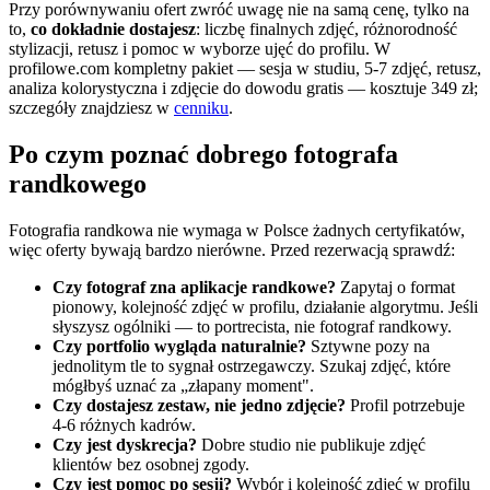
Przy porównywaniu ofert zwróć uwagę nie na samą cenę, tylko na
to,
co dokładnie dostajesz
: liczbę finalnych zdjęć, różnorodność
stylizacji, retusz i pomoc w wyborze ujęć do profilu. W
profilowe.com kompletny pakiet — sesja w studiu, 5-7 zdjęć, retusz,
analiza kolorystyczna i zdjęcie do dowodu gratis — kosztuje 349 zł;
szczegóły znajdziesz w
cenniku
.
Po czym poznać dobrego fotografa
randkowego
Fotografia randkowa nie wymaga w Polsce żadnych certyfikatów,
więc oferty bywają bardzo nierówne. Przed rezerwacją sprawdź:
Czy fotograf zna aplikacje randkowe?
Zapytaj o format
pionowy, kolejność zdjęć w profilu, działanie algorytmu. Jeśli
słyszysz ogólniki — to portrecista, nie fotograf randkowy.
Czy portfolio wygląda naturalnie?
Sztywne pozy na
jednolitym tle to sygnał ostrzegawczy. Szukaj zdjęć, które
mógłbyś uznać za „złapany moment".
Czy dostajesz zestaw, nie jedno zdjęcie?
Profil potrzebuje
4-6 różnych kadrów.
Czy jest dyskrecja?
Dobre studio nie publikuje zdjęć
klientów bez osobnej zgody.
Czy jest pomoc po sesji?
Wybór i kolejność zdjęć w profilu