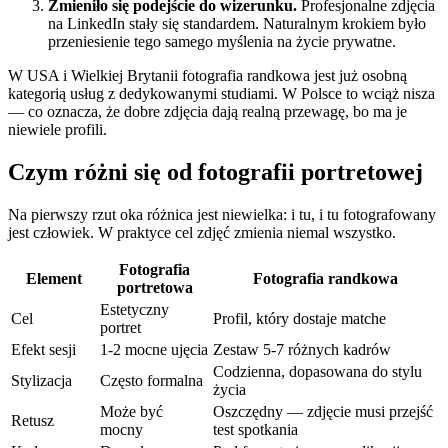
Zmieniło się podejście do wizerunku.
Profesjonalne zdjęcia
na LinkedIn stały się standardem. Naturalnym krokiem było
przeniesienie tego samego myślenia na życie prywatne.
W USA i Wielkiej Brytanii fotografia randkowa jest już osobną
kategorią usług z dedykowanymi studiami. W Polsce to wciąż nisza
— co oznacza, że dobre zdjęcia dają realną przewagę, bo ma je
niewiele profili.
Czym różni się od fotografii portretowej
Na pierwszy rzut oka różnica jest niewielka: i tu, i tu fotografowany
jest człowiek. W praktyce cel zdjęć zmienia niemal wszystko.
Fotografia
Element
Fotografia randkowa
portretowa
Estetyczny
Cel
Profil, który dostaje matche
portret
Efekt sesji
1-2 mocne ujęcia
Zestaw 5-7 różnych kadrów
Codzienna, dopasowana do stylu
Stylizacja
Często formalna
życia
Może być
Oszczędny — zdjęcie musi przejść
Retusz
mocny
test spotkania