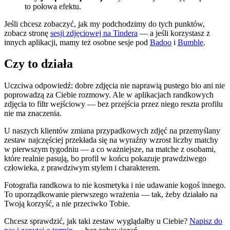
to połowa efektu.
Jeśli chcesz zobaczyć, jak my podchodzimy do tych punktów,
zobacz stronę
sesji zdjęciowej na Tindera
— a jeśli korzystasz z
innych aplikacji, mamy też osobne sesje pod
Badoo
i
Bumble
.
Czy to działa
Uczciwa odpowiedź: dobre zdjęcia nie naprawią pustego bio ani nie
poprowadzą za Ciebie rozmowy. Ale w aplikacjach randkowych
zdjęcia to filtr wejściowy — bez przejścia przez niego reszta profilu
nie ma znaczenia.
U naszych klientów zmiana przypadkowych zdjęć na przemyślany
zestaw najczęściej przekłada się na wyraźny wzrost liczby matchy
w pierwszym tygodniu — a co ważniejsze, na matche z osobami,
które realnie pasują, bo profil w końcu pokazuje prawdziwego
człowieka, z prawdziwym stylem i charakterem.
Fotografia randkowa to nie kosmetyka i nie udawanie kogoś innego.
To uporządkowanie pierwszego wrażenia — tak, żeby działało na
Twoją korzyść, a nie przeciwko Tobie.
Chcesz sprawdzić, jak taki zestaw wyglądałby u Ciebie?
Napisz do