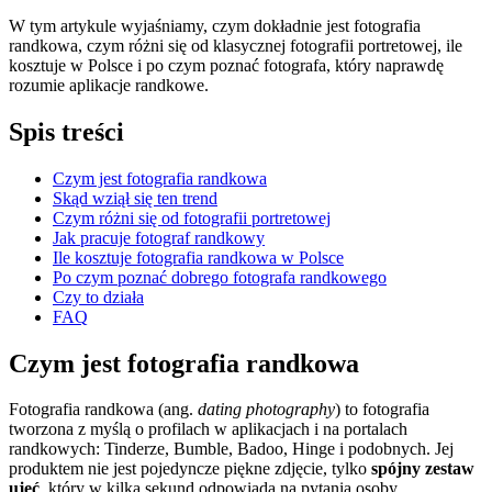
W tym artykule wyjaśniamy, czym dokładnie jest fotografia
randkowa, czym różni się od klasycznej fotografii portretowej, ile
kosztuje w Polsce i po czym poznać fotografa, który naprawdę
rozumie aplikacje randkowe.
Spis treści
Czym jest fotografia randkowa
Skąd wziął się ten trend
Czym różni się od fotografii portretowej
Jak pracuje fotograf randkowy
Ile kosztuje fotografia randkowa w Polsce
Po czym poznać dobrego fotografa randkowego
Czy to działa
FAQ
Czym jest fotografia randkowa
Fotografia randkowa (ang.
dating photography
) to fotografia
tworzona z myślą o profilach w aplikacjach i na portalach
randkowych: Tinderze, Bumble, Badoo, Hinge i podobnych. Jej
produktem nie jest pojedyncze piękne zdjęcie, tylko
spójny zestaw
ujęć
, który w kilka sekund odpowiada na pytania osoby