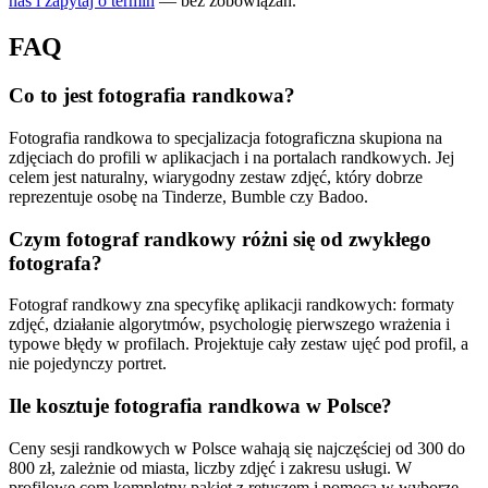
nas i zapytaj o termin
— bez zobowiązań.
FAQ
Co to jest fotografia randkowa?
Fotografia randkowa to specjalizacja fotograficzna skupiona na
zdjęciach do profili w aplikacjach i na portalach randkowych. Jej
celem jest naturalny, wiarygodny zestaw zdjęć, który dobrze
reprezentuje osobę na Tinderze, Bumble czy Badoo.
Czym fotograf randkowy różni się od zwykłego
fotografa?
Fotograf randkowy zna specyfikę aplikacji randkowych: formaty
zdjęć, działanie algorytmów, psychologię pierwszego wrażenia i
typowe błędy w profilach. Projektuje cały zestaw ujęć pod profil, a
nie pojedynczy portret.
Ile kosztuje fotografia randkowa w Polsce?
Ceny sesji randkowych w Polsce wahają się najczęściej od 300 do
800 zł, zależnie od miasta, liczby zdjęć i zakresu usługi. W
profilowe.com kompletny pakiet z retuszem i pomocą w wyborze