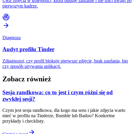
Ułóż zdjęcia w kolejności, która buduje zaufanie i nie traci uwagi po
pierwszym kadrze.
Diagnoza
Audyt profilu Tinder
Zdiagnozuj, czy profil blokuje pierwsze zdjęcie, brak zaufania, bio
czy sposób używania aplikacji.
Zobacz również
Sesja randkowa: co to jest i czym różni się od
zwykłej sesji?
Czym jest sesja randkowa, dla kogo ma sens i jakie zdjęcia warto
mieć w profilu na Tinderze, Bumble lub Badoo? Konkretne
przykłady i checklisty.